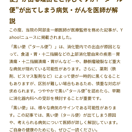
便”が出てしまう病気・がんを医師が解
説
この度、当院の阿部圭一朗医師が医療監修を務めた記事が、Y
ahoo!ニュースに掲載されました。
「黒い便（“タール便”）」は、消化管内での出血が原因とな
って、食道・胃・十二指腸などの上部消化管由来の疾患―胃
潰瘍・十二指腸潰瘍・胃がんなど―や、静脈瘤破裂など重大
な病気が隠れている可能性があります。さらに、薬剤（鉄
剤、ビスマス製剤など）によって便が一時的に黒くなること
もありますが、区別が難しい場合もあるため、慎重な対応が
求められます。つややかで黒い“タール便”を認めたら、早期
に消化器内科への受診を検討することが重要です。
「黒い便」は、様々な病気のサインである可能性がありま
す。この記事では、黒い便（タール便）が出てしまう原因
や、考えられる病気について医師が詳しく解説しています。
ご自身の健康のためにも、ぜひご一読ください。